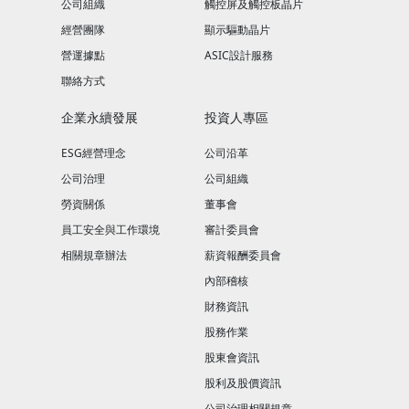
公司組織
觸控屏及觸控板晶片
經營團隊
顯示驅動晶片
營運據點
ASIC設計服務
聯絡方式
企業永續發展
投資人專區
ESG經營理念
公司沿革
公司治理
公司組織
勞資關係
董事會
員工安全與工作環境
審計委員會
相關規章辦法
薪資報酬委員會
內部稽核
財務資訊
股務作業
股東會資訊
股利及股價資訊
公司治理相關規章