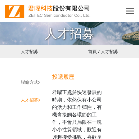
人才招募
人才招募
首頁 / 人才招募
投遞履歷
>
聯絡方式
君曜正處於快速發展的
>
時期，依然保有小公司
人才招募
的活力和工作彈性，有
機會接觸各環節的工
作，不會只局限在一塊
小小性質領域，歡迎有
興趣接受挑戰，喜歡享